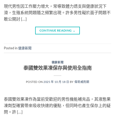
現代男性因工作壓力增大，常導致體力透支與健康狀況下
滑，生殖系統問題隨之頻繁出現。許多男性礙於面子問題不
敢公開討 […]
CONTINUE READING
→
Posted in
健康新聞
健康新聞
泰國雙效果凍保存與使用全指南
POSTED ON
2025 年 10 月 18 日
BY
偉哥威而鋼
泰國雙效果凍作為當前受歡迎的男性機能補充品，其液態果
凍劑型確實帶來吸收快速的優點，但同時也產生保存上的疑
問。許 […]