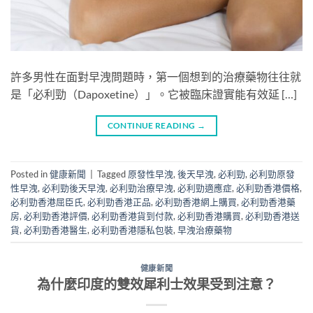
許多男性在面對早洩問題時，第一個想到的治療藥物往往就
是「必利勁（Dapoxetine）」。它被臨床證實能有效延 […]
CONTINUE READING
→
Posted in
健康新聞
|
Tagged
原發性早洩
,
後天早洩
,
必利勁
,
必利勁原發
性早洩
,
必利勁後天早洩
,
必利勁治療早洩
,
必利勁適應症
,
必利勁香港價格
,
必利勁香港屈臣氏
,
必利勁香港正品
,
必利勁香港網上購買
,
必利勁香港藥
房
,
必利勁香港評價
,
必利勁香港貨到付款
,
必利勁香港購買
,
必利勁香港送
貨
,
必利勁香港醫生
,
必利勁香港隱私包裝
,
早洩治療藥物
健康新聞
為什麼印度的雙效犀利士效果受到注意？