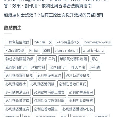
答：效果、副作用、依賴性與香港合法購買指南
超級犀利士沒效？9 個真正原因與提升效果的完整指南
熱點關注
5-羥色胺症候群
24小時一次
24小時最多1次
how viagra works
PDE5抑制劑
Priligy
SSRI
viagra sildenafil
what is viagra
勃起功能障礙 治療
原發性早洩
單胺氧化酶抑制劑
噁心
威而鋼 副作用
射精控制
常見副作用
後天早洩
必利勁
必利勁原發性早洩
必利勁後天早洩
必利勁治療早洩
必利勁適應症
必利勁香港價格
必利勁香港屈臣氏
必利勁香港正品
必利勁香港網上購買
必利勁香港藥房
必利勁香港評價
必利勁香港貨到付款
必利勁香港購買
必利勁香港送貨
必利勁香港醫生
必利勁香港隱私包裝