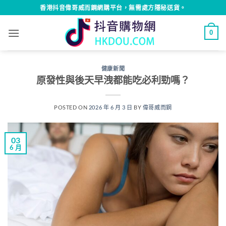
Skip
香港抖音偉哥威而鋼網購平台，無需處方隱秘送貨。
to
content
0
健康新聞
原發性與後天早洩都能吃必利勁嗎？
POSTED ON
2026 年 6 月 3 日
BY
偉哥威而鋼
03
6 月