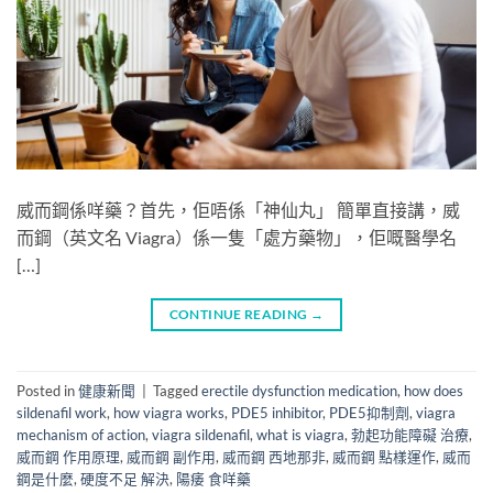
威而鋼係咩藥？首先，佢唔係「神仙丸」 簡單直接講，威
而鋼（英文名 Viagra）係一隻「處方藥物」，佢嘅醫學名
[…]
CONTINUE READING
→
Posted in
健康新聞
|
Tagged
erectile dysfunction medication
,
how does
sildenafil work
,
how viagra works
,
PDE5 inhibitor
,
PDE5抑制劑
,
viagra
mechanism of action
,
viagra sildenafil
,
what is viagra
,
勃起功能障礙 治療
,
威而鋼 作用原理
,
威而鋼 副作用
,
威而鋼 西地那非
,
威而鋼 點樣運作
,
威而
鋼是什麼
,
硬度不足 解決
,
陽痿 食咩藥