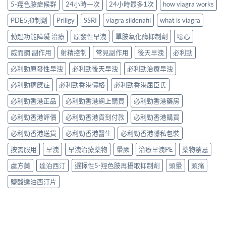
5-羥色胺症候群
24小時一次
24小時最多1次
how viagra works
PDE5抑制劑
Priligy
SSRI
viagra sildenafil
what is viagra
勃起功能障礙 治療
原發性早洩
單胺氧化酶抑制劑
噁心
威而鋼 副作用
射精控制
常見副作用
後天早洩
必利勁
必利勁原發性早洩
必利勁後天早洩
必利勁治療早洩
必利勁適應症
必利勁香港價格
必利勁香港屈臣氏
必利勁香港正品
必利勁香港網上購買
必利勁香港藥房
必利勁香港評價
必利勁香港貨到付款
必利勁香港購買
必利勁香港送貨
必利勁香港醫生
必利勁香港隱私包裝
按需服用
早洩
早洩治療藥物
暈厥
治療早洩PE
藥物禁忌
處方藥
達泊西汀
選擇性5-羥色胺再攝取抑制劑
頭暈
頭痛
鹽酸達泊西汀片