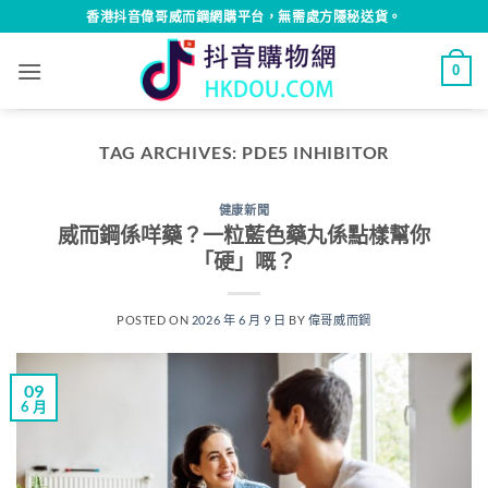
Skip
香港抖音偉哥威而鋼網購平台，無需處方隱秘送貨。
to
content
0
TAG ARCHIVES:
PDE5 INHIBITOR
健康新聞
威而鋼係咩藥？一粒藍色藥丸係點樣幫你
「硬」嘅？
POSTED ON
2026 年 6 月 9 日
BY
偉哥威而鋼
09
6 月