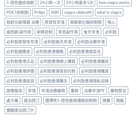
5-羥色胺症候群
24小時一次
24小時最多1次
how viagra works
PDE5抑制劑
Priligy
SSRI
viagra sildenafil
what is viagra
勃起功能障礙 治療
原發性早洩
單胺氧化酶抑制劑
噁心
威而鋼 副作用
射精控制
常見副作用
後天早洩
必利勁
必利勁原發性早洩
必利勁後天早洩
必利勁治療早洩
必利勁適應症
必利勁香港價格
必利勁香港屈臣氏
必利勁香港正品
必利勁香港網上購買
必利勁香港藥房
必利勁香港評價
必利勁香港貨到付款
必利勁香港購買
必利勁香港送貨
必利勁香港醫生
必利勁香港隱私包裝
按需服用
早洩
早洩治療藥物
暈厥
治療早洩PE
藥物禁忌
處方藥
達泊西汀
選擇性5-羥色胺再攝取抑制劑
頭暈
頭痛
鹽酸達泊西汀片