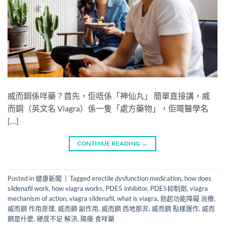
威而鋼係咩藥？首先，佢唔係「神仙丸」 簡單直接講，威
而鋼（英文名 Viagra）係一隻「處方藥物」，佢嘅醫學名
[…]
CONTINUE READING
→
Posted in
健康新聞
|
Tagged
erectile dysfunction medication
,
how does
sildenafil work
,
how viagra works
,
PDE5 inhibitor
,
PDE5抑制劑
,
viagra
mechanism of action
,
viagra sildenafil
,
what is viagra
,
勃起功能障礙 治療
,
威而鋼 作用原理
,
威而鋼 副作用
,
威而鋼 西地那非
,
威而鋼 點樣運作
,
威而
鋼是什麼
,
硬度不足 解決
,
陽痿 食咩藥