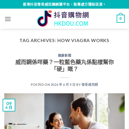
Skip
香港抖音偉哥威而鋼網購平台，無需處方隱秘送貨。
to
content
0
TAG ARCHIVES:
HOW VIAGRA WORKS
健康新聞
威而鋼係咩藥？一粒藍色藥丸係點樣幫你
「硬」嘅？
POSTED ON
2026 年 6 月 9 日
BY
偉哥威而鋼
09
6 月