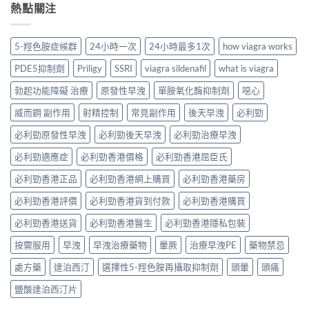
熱點關注
5-羥色胺症候群
24小時一次
24小時最多1次
how viagra works
PDE5抑制劑
Priligy
SSRI
viagra sildenafil
what is viagra
勃起功能障礙 治療
原發性早洩
單胺氧化酶抑制劑
噁心
威而鋼 副作用
射精控制
常見副作用
後天早洩
必利勁
必利勁原發性早洩
必利勁後天早洩
必利勁治療早洩
必利勁適應症
必利勁香港價格
必利勁香港屈臣氏
必利勁香港正品
必利勁香港網上購買
必利勁香港藥房
必利勁香港評價
必利勁香港貨到付款
必利勁香港購買
必利勁香港送貨
必利勁香港醫生
必利勁香港隱私包裝
按需服用
早洩
早洩治療藥物
暈厥
治療早洩PE
藥物禁忌
處方藥
達泊西汀
選擇性5-羥色胺再攝取抑制劑
頭暈
頭痛
鹽酸達泊西汀片