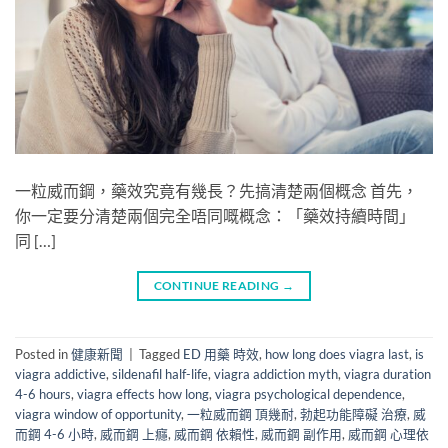
一粒威而鋼，藥效究竟有幾長？先搞清楚兩個概念 首先，
你一定要分清楚兩個完全唔同嘅概念：「藥效持續時間」​
同 […]
CONTINUE READING
→
Posted in
健康新聞
|
Tagged
ED 用藥 時效
,
how long does viagra last
,
is
viagra addictive
,
sildenafil half-life
,
viagra addiction myth
,
viagra duration
4-6 hours
,
viagra effects how long
,
viagra psychological dependence
,
viagra window of opportunity
,
一粒威而鋼 頂幾耐
,
勃起功能障礙 治療
,
威
而鋼 4-6 小時
,
威而鋼 上癮
,
威而鋼 依賴性
,
威而鋼 副作用
,
威而鋼 心理依