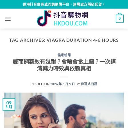
Skip
香港抖音偉哥威而鋼網購平台，無需處方隱秘送貨。
to
content
0
TAG ARCHIVES:
VIAGRA DURATION 4-6 HOURS
健康新聞
威而鋼藥效有幾耐？會唔會食上癮？一次講
清藥力時效與依賴真相
POSTED ON
2026 年 6 月 9 日
BY
偉哥威而鋼
09
6 月