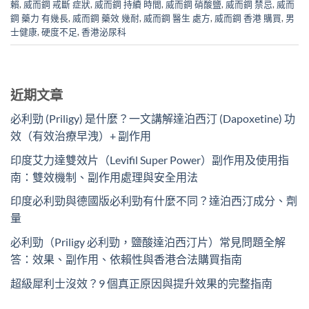
賴
,
威而鋼 戒斷 症狀
,
威而鋼 持續 時間
,
威而鋼 硝酸鹽
,
威而鋼 禁忌
,
威而
鋼 藥力 有幾長
,
威而鋼 藥效 幾耐
,
威而鋼 醫生 處方
,
威而鋼 香港 購買
,
男
士健康
,
硬度不足
,
香港泌尿科
近期文章
必利勁 (Priligy) 是什麼？一文講解達泊西汀 (Dapoxetine) 功
效（有效治療早洩）+ 副作用
印度艾力達雙效片（Levifil Super Power）副作用及使用指
南：雙效機制、副作用處理與安全用法
印度必利勁與德國版必利勁有什麼不同？達泊西汀成分、劑
量
必利勁（Priligy 必利勁，鹽酸達泊西汀片）常見問題全解
答：效果、副作用、依賴性與香港合法購買指南
超級犀利士沒效？9 個真正原因與提升效果的完整指南