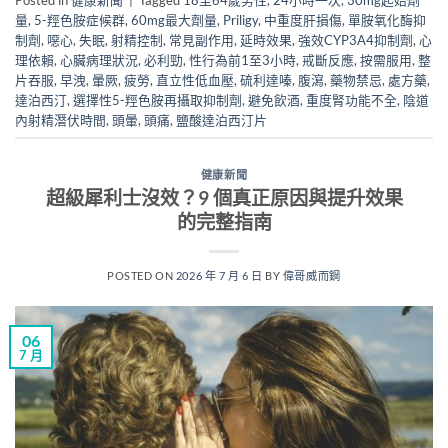
量
,
5-羥色胺症候群
,
60mg最大劑量
,
Priligy
,
中重度肝損傷
,
單胺氧化酶抑
制劑
,
噁心
,
失眠
,
射精控制
,
常見副作用
,
延時效果
,
強效CYP3A4抑制劑
,
心
理依賴
,
心臟病理狀況
,
必利勁
,
性行為前1至3小時
,
戒斷反應
,
按需服用
,
整
片吞服
,
早洩
,
暈厥
,
疲勞
,
直立性低血壓
,
硫利達嗪
,
腹瀉
,
藥物禁忌
,
處方藥
,
達泊西汀
,
選擇性5-羥色胺再攝取抑制劑
,
避免飲酒
,
重度腎功能不全
,
陰道
內射精潛伏時間
,
頭暈
,
頭痛
,
鹽酸達泊西汀片
健康新聞
超級犀利士沒效？9 個真正原因與提升效果
的完整指南
POSTED ON
2026 年 7 月 6 日
BY
偉哥威而鋼
06
7 月