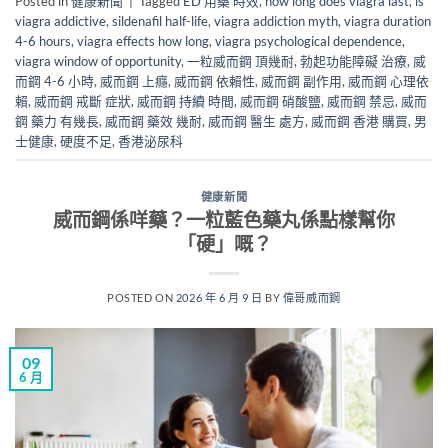
Posted in
健康新聞
|
Tagged
ED 用藥 時效
,
how long does viagra last
,
is
viagra addictive
,
sildenafil half-life
,
viagra addiction myth
,
viagra duration
4-6 hours
,
viagra effects how long
,
viagra psychological dependence
,
viagra window of opportunity
,
一粒威而鋼 頂幾耐
,
勃起功能障礙 治療
,
威
而鋼 4-6 小時
,
威而鋼 上癮
,
威而鋼 依賴性
,
威而鋼 副作用
,
威而鋼 心理依
賴
,
威而鋼 戒斷 症狀
,
威而鋼 持續 時間
,
威而鋼 硝酸鹽
,
威而鋼 禁忌
,
威而
鋼 藥力 有幾長
,
威而鋼 藥效 幾耐
,
威而鋼 醫生 處方
,
威而鋼 香港 購買
,
男
士健康
,
硬度不足
,
香港泌尿科
健康新聞
威而鋼係咩藥？一粒藍色藥丸係點樣幫你
「硬」嘅？
POSTED ON
2026 年 6 月 9 日
BY
偉哥威而鋼
09
6 月