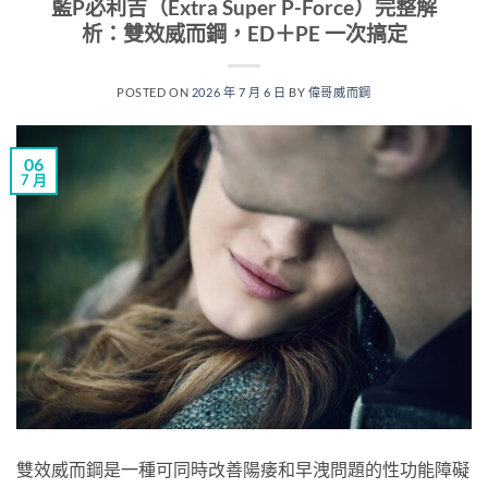
藍P必利吉（Extra Super P-Force）完整解
析：雙效威而鋼，ED＋PE 一次搞定
POSTED ON
2026 年 7 月 6 日
BY
偉哥威而鋼
06
7 月
雙效威而鋼是一種可同時改善陽痿和早洩問題的性功能障礙