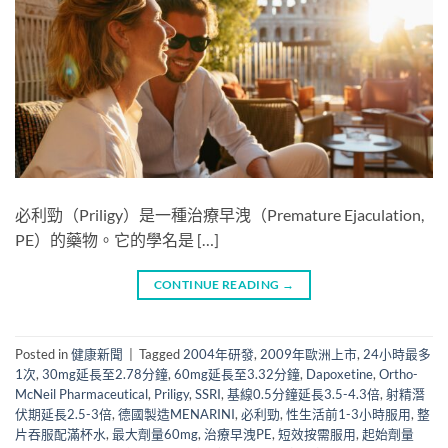
必利勁（Priligy）是一種治療早洩（Premature Ejaculation,
PE）的藥物。它的學名是 […]
CONTINUE READING
→
Posted in
健康新聞
|
Tagged
2004年研發
,
2009年歐洲上市
,
24小時最多
1次
,
30mg延長至2.78分鐘
,
60mg延長至3.32分鐘
,
Dapoxetine
,
Ortho-
McNeil Pharmaceutical
,
Priligy
,
SSRI
,
基線0.5分鐘延長3.5-4.3倍
,
射精潛
伏期延長2.5-3倍
,
德國製造MENARINI
,
必利勁
,
性生活前1-3小時服用
,
整
片吞服配滿杯水
,
最大劑量60mg
,
治療早洩PE
,
短效按需服用
,
起始劑量