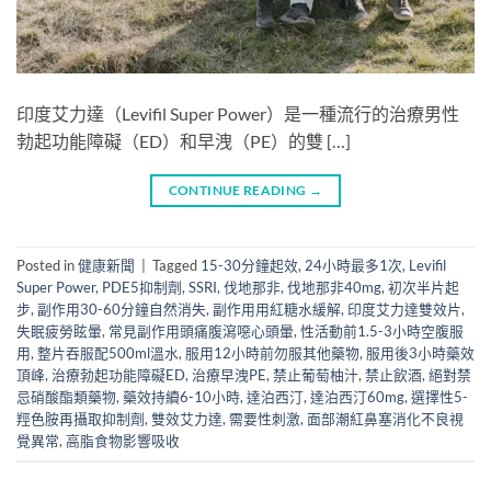
印度艾力達（Levifil Super Power）是一種流行的治療男性
勃起功能障礙（ED）和早洩（PE）的雙 […]
CONTINUE READING
→
Posted in
健康新聞
|
Tagged
15-30分鐘起效
,
24小時最多1次
,
Levifil
Super Power
,
PDE5抑制劑
,
SSRI
,
伐地那非
,
伐地那非40mg
,
初次半片起
步
,
副作用30-60分鐘自然消失
,
副作用用紅糖水緩解
,
印度艾力達雙效片
,
失眠疲勞眩暈
,
常見副作用頭痛腹瀉噁心頭暈
,
性活動前1.5-3小時空腹服
用
,
整片吞服配500ml溫水
,
服用12小時前勿服其他藥物
,
服用後3小時藥效
頂峰
,
治療勃起功能障礙ED
,
治療早洩PE
,
禁止葡萄柚汁
,
禁止飲酒
,
絕對禁
忌硝酸酯類藥物
,
藥效持續6-10小時
,
達泊西汀
,
達泊西汀60mg
,
選擇性5-
羥色胺再攝取抑制劑
,
雙效艾力達
,
需要性刺激
,
面部潮紅鼻塞消化不良視
覺異常
,
高脂食物影響吸收