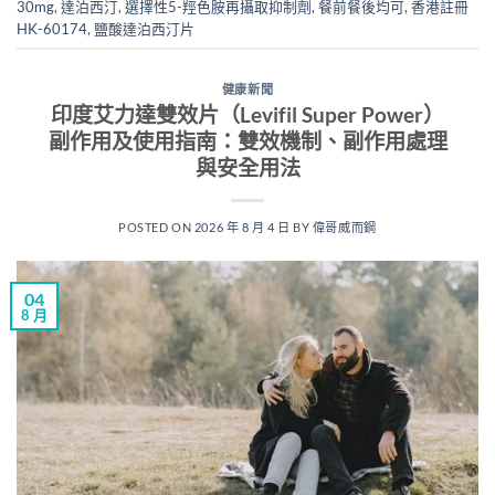
30mg
,
達泊西汀
,
選擇性5-羥色胺再攝取抑制劑
,
餐前餐後均可
,
香港註冊
HK-60174
,
鹽酸達泊西汀片
健康新聞
印度艾力達雙效片（Levifil Super Power）
副作用及使用指南：雙效機制、副作用處理
與安全用法
POSTED ON
2026 年 8 月 4 日
BY
偉哥威而鋼
04
8 月