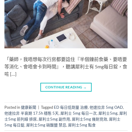
「藥師，我唔想每次行房都要諗住『半個鐘前食藥、要唔要
等消化、會唔會卡到時間』，聽講犀利士有 5mg每日錠，食
咗 […]
CONTINUE READING
→
Posted in
健康新聞
|
Tagged
ED 每日低劑量 治療
,
他達拉非 5mg OAD
,
他達拉非 半衰期 17.5h 穩態 5天
,
犀利士 5mg 每日一次
,
犀利士5mg
,
犀利
士5mg 前列線 排尿
,
犀利士5mg 副作用
,
犀利士5mg 幾耐見效
,
犀利士
5mg 每日錠
,
犀利士5mg 硝酸鹽 禁忌
,
犀利士5mg 點食