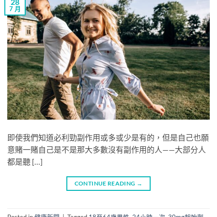
28
7 月
即使我們知道必利勁副作用或多或少是有的，但是自己也願
意賭一賭自己是不是那大多數沒有副作用的人——大部分人
都是聽 […]
CONTINUE READING
→
Posted in
健康新聞
|
Tagged
18至64歲男性
,
24小時一次
,
30mg起始劑