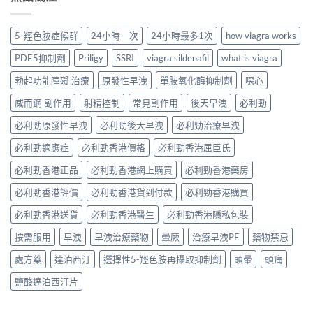
5-羥色胺症候群
24小時一次
24小時最多1次
how viagra works
PDE5抑制劑
Priligy
SSRI
viagra sildenafil
what is viagra
勃起功能障礙 治療
原發性早洩
單胺氧化酶抑制劑
噁心
威而鋼 副作用
射精控制
常見副作用
後天早洩
必利勁
必利勁原發性早洩
必利勁後天早洩
必利勁治療早洩
必利勁適應症
必利勁香港價格
必利勁香港屈臣氏
必利勁香港正品
必利勁香港網上購買
必利勁香港藥房
必利勁香港評價
必利勁香港貨到付款
必利勁香港購買
必利勁香港送貨
必利勁香港醫生
必利勁香港隱私包裝
按需服用
早洩
早洩治療藥物
暈厥
治療早洩PE
藥物禁忌
處方藥
達泊西汀
選擇性5-羥色胺再攝取抑制劑
頭暈
頭痛
鹽酸達泊西汀片