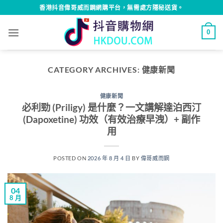
Skip
香港抖音偉哥威而鋼網購平台，無需處方隱秘送貨。
to
content
0
CATEGORY ARCHIVES:
健康新聞
健康新聞
必利勁 (Priligy) 是什麼？一文講解達泊西汀
(Dapoxetine) 功效（有效治療早洩）+ 副作
用
POSTED ON
2026 年 8 月 4 日
BY
偉哥威而鋼
04
8 月