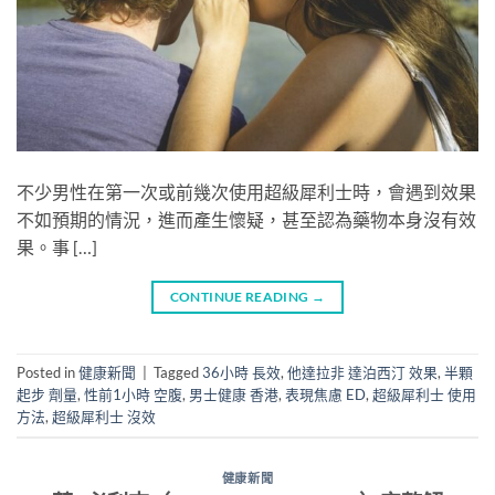
不少男性在第一次或前幾次使用超級犀利士時，會遇到效果
不如預期的情況，進而產生懷疑，甚至認為藥物本身沒有效
果。事 […]
CONTINUE READING
→
Posted in
健康新聞
|
Tagged
36小時 長效
,
他達拉非 達泊西汀 效果
,
半顆
起步 劑量
,
性前1小時 空腹
,
男士健康 香港
,
表現焦慮 ED
,
超級犀利士 使用
方法
,
超級犀利士 沒效
健康新聞