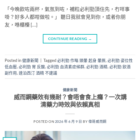
「今晚飲咗兩杯，氣氛到咗，補粒必利勁頂住先，冇咩事
啩？好多人都咁做啦。」 聽日我就會見到你，或者你朋
友，喺櫃檯 […]
CONTINUE READING
→
Posted in
健康新聞
|
Tagged
必利勁 作嘔 頭暈 起身 暈厥
,
必利勁 姿位性
低血壓
,
必利勁 胃 反酸
,
必利勁 血清素症候群
,
必利勁 酒精
,
必利勁 飲酒
副作用
,
達泊西汀 酒精 不建議
健康新聞
威而鋼藥效有幾耐？會唔會食上癮？一次講
清藥力時效與依賴真相
POSTED ON
2026 年 6 月 9 日
BY
偉哥威而鋼