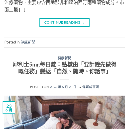
治療藥物，主要包含西地那非和達泊西汀兩種藥物成分。市
面上最 […]
CONTINUE READING
→
Posted in
健康新聞
健康新聞
犀利士5mg每日錠：點樣由「要計鐘先做得
嘅任務」變返「自然、隨時、你話事」
POSTED ON
2026 年 6 月 23 日
BY
偉哥威而鋼
23
6 月