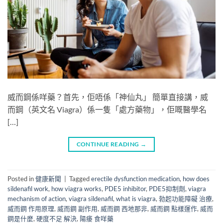
威而鋼係咩藥？首先，佢唔係「神仙丸」 簡單直接講，威
而鋼（英文名 Viagra）係一隻「處方藥物」，佢嘅醫學名
[…]
CONTINUE READING
→
Posted in
健康新聞
|
Tagged
erectile dysfunction medication
,
how does
sildenafil work
,
how viagra works
,
PDE5 inhibitor
,
PDE5抑制劑
,
viagra
mechanism of action
,
viagra sildenafil
,
what is viagra
,
勃起功能障礙 治療
,
威而鋼 作用原理
,
威而鋼 副作用
,
威而鋼 西地那非
,
威而鋼 點樣運作
,
威而
鋼是什麼
,
硬度不足 解決
,
陽痿 食咩藥