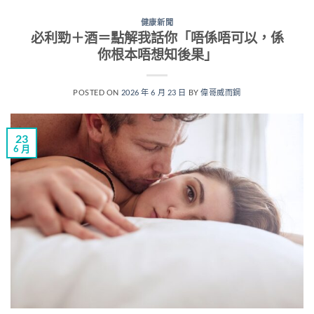
健康新聞
必利勁＋酒＝點解我話你「唔係唔可以，係
你根本唔想知後果」
POSTED ON
2026 年 6 月 23 日
BY
偉哥威而鋼
23
6 月