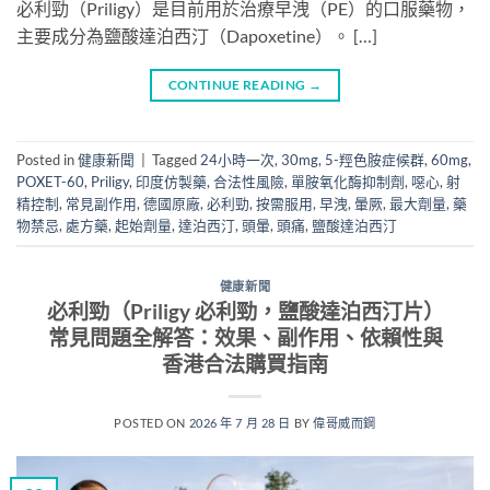
必利勁（Priligy）是目前用於治療早洩（PE）的口服藥物，
主要成分為鹽酸達泊西汀（Dapoxetine）。 […]
CONTINUE READING
→
Posted in
健康新聞
|
Tagged
24小時一次
,
30mg
,
5-羥色胺症候群
,
60mg
,
POXET-60
,
Priligy
,
印度仿製藥
,
合法性風險
,
單胺氧化酶抑制劑
,
噁心
,
射
精控制
,
常見副作用
,
德國原廠
,
必利勁
,
按需服用
,
早洩
,
暈厥
,
最大劑量
,
藥
物禁忌
,
處方藥
,
起始劑量
,
達泊西汀
,
頭暈
,
頭痛
,
鹽酸達泊西汀
健康新聞
必利勁（Priligy 必利勁，鹽酸達泊西汀片）
常見問題全解答：效果、副作用、依賴性與
香港合法購買指南
POSTED ON
2026 年 7 月 28 日
BY
偉哥威而鋼