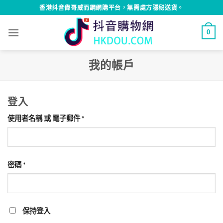
Skip
香港抖音偉哥威而鋼網購平台，無需處方隱秘送貨。
to
content
0
我的帳戶
登入
必
使用者名稱 或 電子郵件
*
填
必
密碼
*
填
保持登入