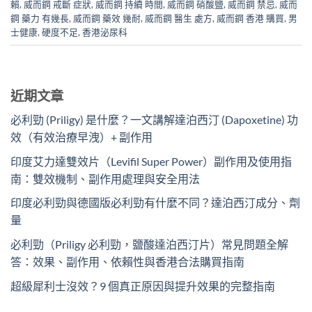
賴
,
威而鋼 戒斷 症狀
,
威而鋼 持續 時間
,
威而鋼 硝酸鹽
,
威而鋼 禁忌
,
威而
鋼 藥力 有幾長
,
威而鋼 藥效 幾耐
,
威而鋼 醫生 處方
,
威而鋼 香港 購買
,
男
士健康
,
硬度不足
,
香港泌尿科
近期文章
必利勁 (Priligy) 是什麼？一文講解達泊西汀 (Dapoxetine) 功
效（有效治療早洩）+ 副作用
印度艾力達雙效片（Levifil Super Power）副作用及使用指
南：雙效機制、副作用處理與安全用法
印度必利勁與德國版必利勁有什麼不同？達泊西汀成分、劑
量
必利勁（Priligy 必利勁，鹽酸達泊西汀片）常見問題全解
答：效果、副作用、依賴性與香港合法購買指南
超級犀利士沒效？9 個真正原因與提升效果的完整指南