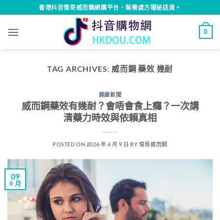
Skip
香港抖音偉哥威而鋼網購平台，無需處方隱秘送貨。
to
content
0
TAG ARCHIVES:
威而鋼 藥效 幾耐
健康新聞
威而鋼藥效有幾耐？會唔會食上癮？一次講
清藥力時效與依賴真相
POSTED ON
2026 年 6 月 9 日
BY
偉哥威而鋼
09
6 月