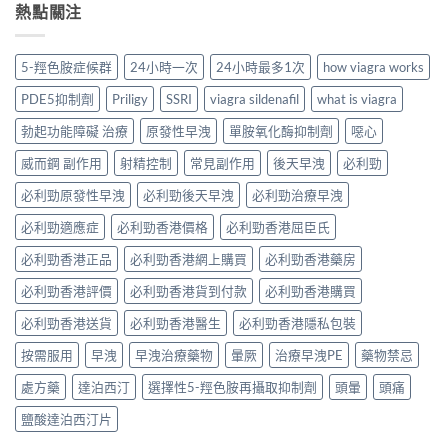
熱點關注
5-羥色胺症候群
24小時一次
24小時最多1次
how viagra works
PDE5抑制劑
Priligy
SSRI
viagra sildenafil
what is viagra
勃起功能障礙 治療
原發性早洩
單胺氧化酶抑制劑
噁心
威而鋼 副作用
射精控制
常見副作用
後天早洩
必利勁
必利勁原發性早洩
必利勁後天早洩
必利勁治療早洩
必利勁適應症
必利勁香港價格
必利勁香港屈臣氏
必利勁香港正品
必利勁香港網上購買
必利勁香港藥房
必利勁香港評價
必利勁香港貨到付款
必利勁香港購買
必利勁香港送貨
必利勁香港醫生
必利勁香港隱私包裝
按需服用
早洩
早洩治療藥物
暈厥
治療早洩PE
藥物禁忌
處方藥
達泊西汀
選擇性5-羥色胺再攝取抑制劑
頭暈
頭痛
鹽酸達泊西汀片