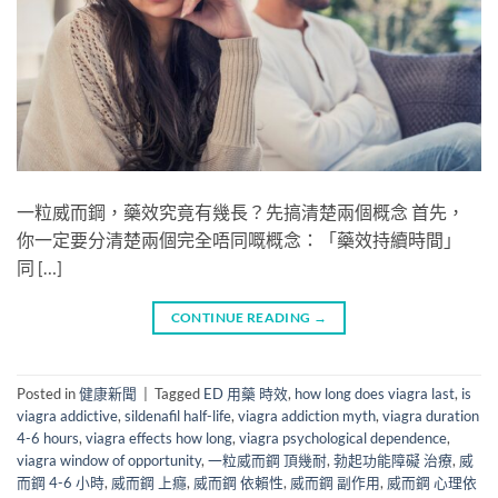
一粒威而鋼，藥效究竟有幾長？先搞清楚兩個概念 首先，
你一定要分清楚兩個完全唔同嘅概念：「藥效持續時間」​
同 […]
CONTINUE READING
→
Posted in
健康新聞
|
Tagged
ED 用藥 時效
,
how long does viagra last
,
is
viagra addictive
,
sildenafil half-life
,
viagra addiction myth
,
viagra duration
4-6 hours
,
viagra effects how long
,
viagra psychological dependence
,
viagra window of opportunity
,
一粒威而鋼 頂幾耐
,
勃起功能障礙 治療
,
威
而鋼 4-6 小時
,
威而鋼 上癮
,
威而鋼 依賴性
,
威而鋼 副作用
,
威而鋼 心理依