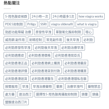
熱點關注
5-羥色胺症候群
24小時一次
24小時最多1次
how viagra works
PDE5抑制劑
Priligy
SSRI
viagra sildenafil
what is viagra
勃起功能障礙 治療
原發性早洩
單胺氧化酶抑制劑
噁心
威而鋼 副作用
射精控制
常見副作用
後天早洩
必利勁
必利勁原發性早洩
必利勁後天早洩
必利勁治療早洩
必利勁適應症
必利勁香港價格
必利勁香港屈臣氏
必利勁香港正品
必利勁香港網上購買
必利勁香港藥房
必利勁香港評價
必利勁香港貨到付款
必利勁香港購買
必利勁香港送貨
必利勁香港醫生
必利勁香港隱私包裝
按需服用
早洩
早洩治療藥物
暈厥
治療早洩PE
藥物禁忌
處方藥
達泊西汀
選擇性5-羥色胺再攝取抑制劑
頭暈
頭痛
鹽酸達泊西汀片