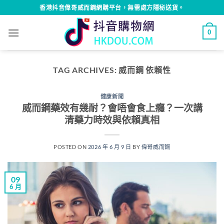
Skip
香港抖音偉哥威而鋼網購平台，無需處方隱秘送貨。
to
content
0
TAG ARCHIVES:
威而鋼 依賴性
健康新聞
威而鋼藥效有幾耐？會唔會食上癮？一次講
清藥力時效與依賴真相
POSTED ON
2026 年 6 月 9 日
BY
偉哥威而鋼
09
6 月