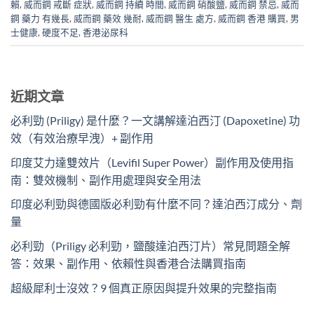
賴
,
威而鋼 戒斷 症狀
,
威而鋼 持續 時間
,
威而鋼 硝酸鹽
,
威而鋼 禁忌
,
威而
鋼 藥力 有幾長
,
威而鋼 藥效 幾耐
,
威而鋼 醫生 處方
,
威而鋼 香港 購買
,
男
士健康
,
硬度不足
,
香港泌尿科
近期文章
必利勁 (Priligy) 是什麼？一文講解達泊西汀 (Dapoxetine) 功
效（有效治療早洩）+ 副作用
印度艾力達雙效片（Levifil Super Power）副作用及使用指
南：雙效機制、副作用處理與安全用法
印度必利勁與德國版必利勁有什麼不同？達泊西汀成分、劑
量
必利勁（Priligy 必利勁，鹽酸達泊西汀片）常見問題全解
答：效果、副作用、依賴性與香港合法購買指南
超級犀利士沒效？9 個真正原因與提升效果的完整指南