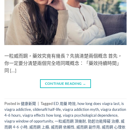
一粒威而鋼，藥效究竟有幾長？先搞清楚兩個概念 首先，
你一定要分清楚兩個完全唔同嘅概念：「藥效持續時間」​
同 […]
CONTINUE READING
→
Posted in
健康新聞
|
Tagged
ED 用藥 時效
,
how long does viagra last
,
is
viagra addictive
,
sildenafil half-life
,
viagra addiction myth
,
viagra duration
4-6 hours
,
viagra effects how long
,
viagra psychological dependence
,
viagra window of opportunity
,
一粒威而鋼 頂幾耐
,
勃起功能障礙 治療
,
威
而鋼 4-6 小時
,
威而鋼 上癮
,
威而鋼 依賴性
,
威而鋼 副作用
,
威而鋼 心理依