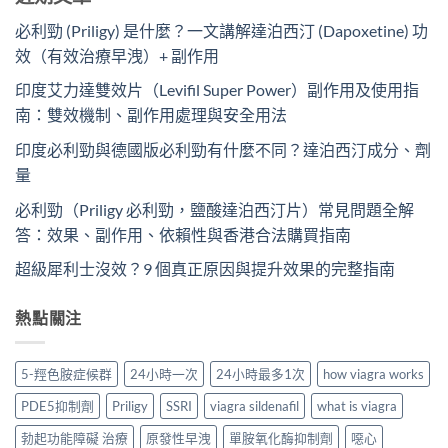
必利勁 (Priligy) 是什麼？一文講解達泊西汀 (Dapoxetine) 功
效（有效治療早洩）+ 副作用
印度艾力達雙效片（Levifil Super Power）副作用及使用指
南：雙效機制、副作用處理與安全用法
印度必利勁與德國版必利勁有什麼不同？達泊西汀成分、劑
量
必利勁（Priligy 必利勁，鹽酸達泊西汀片）常見問題全解
答：效果、副作用、依賴性與香港合法購買指南
超級犀利士沒效？9 個真正原因與提升效果的完整指南
熱點關注
5-羥色胺症候群
24小時一次
24小時最多1次
how viagra works
PDE5抑制劑
Priligy
SSRI
viagra sildenafil
what is viagra
勃起功能障礙 治療
原發性早洩
單胺氧化酶抑制劑
噁心