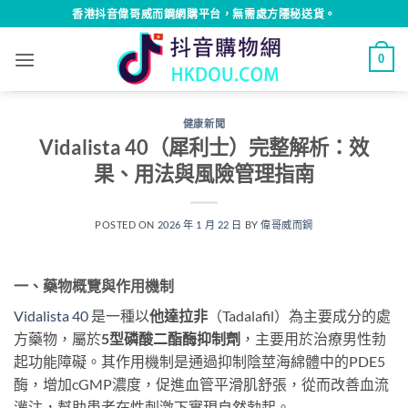
Skip
香港抖音偉哥威而鋼網購平台，無需處方隱秘送貨。
to
content
0
健康新聞
Vidalista 40（犀利士）完整解析：效
果、用法與風險管理指南
POSTED ON
2026 年 1 月 22 日
BY
偉哥威而鋼
一、藥物概覽與作用機制
Vidalista 40
是一種以
他達拉非
（Tadalafil）為主要成分的處
方藥物，屬於
5型磷酸二酯酶抑制劑
，主要用於治療男性勃
起功能障礙。其作用機制是通過抑制陰莖海綿體中的PDE5
酶，增加cGMP濃度，促進血管平滑肌舒張，從而改善血流
灌注，幫助患者在性刺激下實現自然勃起。