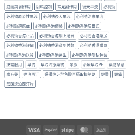
威而鋼 副作用
射精控制
常見副作用
後天早洩
必利勁
必利勁原發性早洩
必利勁後天早洩
必利勁治療早洩
必利勁適應症
必利勁香港價格
必利勁香港屈臣氏
必利勁香港正品
必利勁香港網上購買
必利勁香港藥房
必利勁香港評價
必利勁香港貨到付款
必利勁香港購買
必利勁香港送貨
必利勁香港醫生
必利勁香港隱私包裝
按需服用
早洩
早洩治療藥物
暈厥
治療早洩PE
藥物禁忌
處方藥
達泊西汀
選擇性5-羥色胺再攝取抑制劑
頭暈
頭痛
鹽酸達泊西汀片
Visa
PayPal
Stripe
MasterCard
Cash