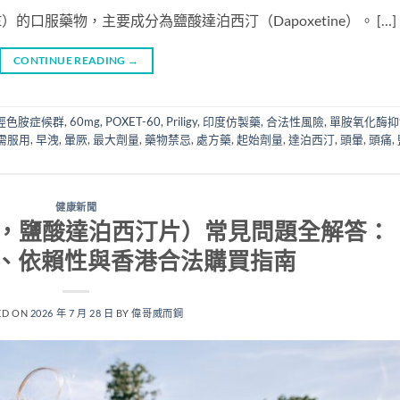
E）的口服藥物，主要成分為鹽酸達泊西汀（Dapoxetine）。 […]
CONTINUE READING
→
-羥色胺症候群
,
60mg
,
POXET-60
,
Priligy
,
印度仿製藥
,
合法性風險
,
單胺氧化酶抑
需服用
,
早洩
,
暈厥
,
最大劑量
,
藥物禁忌
,
處方藥
,
起始劑量
,
達泊西汀
,
頭暈
,
頭痛
,
健康新聞
必利勁，鹽酸達泊西汀片）常見問題全解答：
、依賴性與香港合法購買指南
ED ON
2026 年 7 月 28 日
BY
偉哥威而鋼