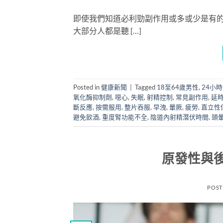
即使我們知道必利勁副作用或多或少是有
大部分人都是聽 […]
Posted in
健康新聞
|
Tagged
18至64歲男性
,
24小
氧化酶抑制劑
,
噁心
,
失眠
,
射精控制
,
常見副作用
,
延
斷反應
,
按需服用
,
整片吞服
,
早洩
,
暈厥
,
疲勞
,
直立性
避免飲酒
,
重度腎功能不全
,
陰道內射精潛伏時間
,
頭
原發性與
POST