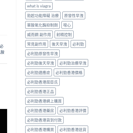
what is viagra
勃起功能障礙 治療
原發性早洩
單胺氧化酶抑制劑
噁心
威而鋼 副作用
射精控制
常見副作用
後天早洩
必利勁
必
色胺
必利勁原發性早洩
必利勁後天早洩
必利勁治療早洩
必利勁適應症
必利勁香港價格
必利勁香港屈臣氏
必利勁香港正品
必利勁香港網上購買
必利勁香港藥房
必利勁香港評價
必利勁香港貨到付款
必利勁香港購買
必利勁香港送貨