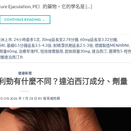
e Ejaculation, PE）的藥物。它的學名是 […]
CONTINUE READING
→
歐洲上市
,
24小時最多1次
,
30mg延長至2.78分鐘
,
60mg延長至3.32分鐘
,
SRI
,
基線0.5分鐘延長3.5-4.3倍
,
射精潛伏期延長2.5-3倍
,
德國製造MENARINI
,
劑量60mg
,
治療早洩PE
,
短效按需服用
,
起始劑量30mg
,
達泊西汀
,
選擇性5-羥
鹽酸達泊西汀片
健康新聞
利勁有什麼不同？達泊西汀成分、劑量
ED ON
2026 年 7 月 28 日
BY
偉哥威而鋼