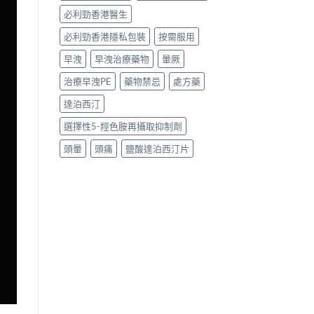
必利勁香港醫生
必利勁香港隱私包裝
按需服用
早洩
早洩治療藥物
暈厥
治療早洩PE
藥物禁忌
處方藥
達泊西汀
選擇性5-羥色胺再攝取抑制劑
頭暈
頭痛
鹽酸達泊西汀片