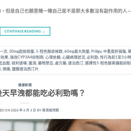
的，但是自己也願意賭一賭自己是不是那大多數沒有副作用的人—
CONTINUE READING
→
時一次
,
30mg起始劑量
,
5-羥色胺症候群
,
60mg最大劑量
,
Priligy
,
中重度肝損傷
,
時效果
,
強效CYP3A4抑制劑
,
心理依賴
,
心臟病理狀況
,
必利勁
,
性行為前1至3小
低血壓
,
硫利達嗪
,
腹瀉
,
藥物禁忌
,
處方藥
,
達泊西汀
,
選擇性5-羥色胺再攝取抑制
暈
,
頭痛
,
鹽酸達泊西汀片
健康新聞
後天早洩都能吃必利勁嗎？
ED ON
2026 年 6 月 3 日
BY
偉哥威而鋼