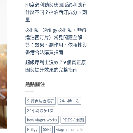
印度必利勁與德國版必利勁有
什麼不同？達泊西汀成分、劑
量
必利勁（Priligy 必利勁，鹽酸
達泊西汀片）常見問題全解
答：效果、副作用、依賴性與
香港合法購買指南
超級犀利士沒效？9 個真正原
因與提升效果的完整指南
熱點關注
5-羥色胺症候群
24小時一次
24小時最多1次
how viagra works
PDE5抑制劑
Priligy
SSRI
viagra sildenafil