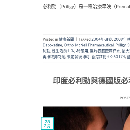
必利勁（Priligy）是一種治療早洩（Prematur
Posted in
健康新聞
|
Tagged
2004年研發
,
2009年
Dapoxetine
,
Ortho-McNeil Pharmaceutical
,
Priligy
,
S
利勁
,
性生活前1-3小時服用
,
整片吞服配滿杯水
,
最大
再攝取抑制劑
,
餐前餐後均可
,
香港註冊HK-60174
,
印度必利勁與德國版必
POST
28
7 月