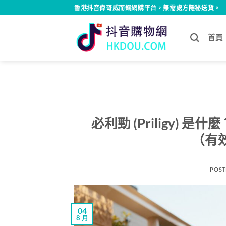
Skip
香港抖音偉哥威而鋼網購平台，無需處方隱秘送貨。
to
content
首頁
必利勁 (Priligy) 是
（有
POST
04
8 月