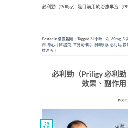
必利勁（Priligy）是目前用於治療早洩（P
Posted in
健康新聞
|
Tagged
24小時一次
,
30mg
,
5
劑
,
噁心
,
射精控制
,
常見副作用
,
德國原廠
,
必利勁
,
按
達泊西汀
必利勁（Priligy 
效果、副作用
POST
28
7 月