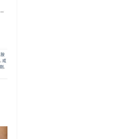
—
單胺
時
,
戒
劑
,