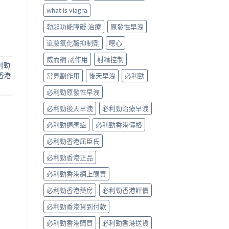
what is viagra
勃起功能障礙 治療
原發性早洩
單胺氧化酶抑制劑
噁心
威而鋼 副作用
射精控制
利勁
香港
常見副作用
後天早洩
必利勁
必利勁原發性早洩
必利勁後天早洩
必利勁治療早洩
必利勁適應症
必利勁香港價格
必利勁香港屈臣氏
必利勁香港正品
必利勁香港網上購買
必利勁香港藥房
必利勁香港評價
必利勁香港貨到付款
必利勁香港購買
必利勁香港送貨