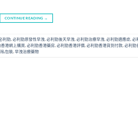
CONTINUE READING
→
必利勁
,
必利勁原發性早洩
,
必利勁後天早洩
,
必利勁治療早洩
,
必利勁適應症
,
必
勁香港網上購買
,
必利勁香港藥房
,
必利勁香港評價
,
必利勁香港貨到付款
,
必利勁
隱私包裝
,
早洩治療藥物