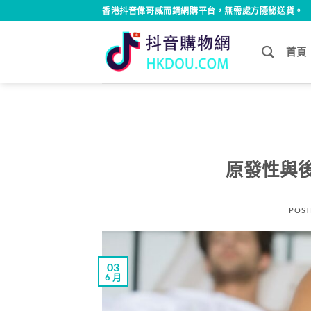
Skip
香港抖音偉哥威而鋼網購平台，無需處方隱秘送貨。
to
content
首頁
原發性與
POST
03
6 月