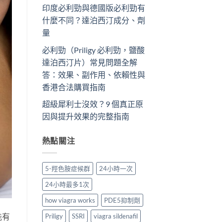
印度必利勁與德國版必利勁有
什麼不同？達泊西汀成分、劑
量
必利勁（Priligy 必利勁，鹽酸
達泊西汀片）常見問題全解
答：效果、副作用、依賴性與
香港合法購買指南
超級犀利士沒效？9 個真正原
因與提升效果的完整指南
熱點關注
5-羥色胺症候群
24小時一次
24小時最多1次
how viagra works
PDE5抑制劑
能有
Priligy
SSRI
viagra sildenafil