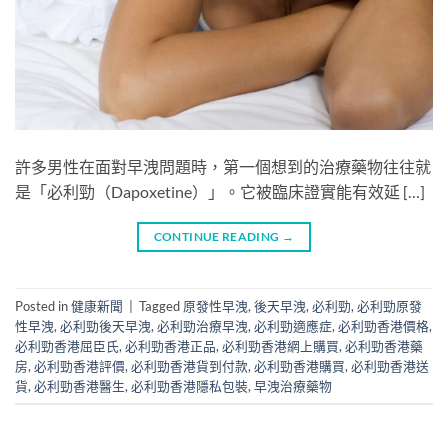
許多男性在面對早洩問題時，第一個想到的治療藥物往往就
是「必利勁（Dapoxetine）」。它被臨床證實能有效延 […]
CONTINUE READING
→
Posted in
健康新聞
|
Tagged
原發性早洩
,
後天早洩
,
必利勁
,
必利勁原發
性早洩
,
必利勁後天早洩
,
必利勁治療早洩
,
必利勁適應症
,
必利勁香港價格
,
必利勁香港屈臣氏
,
必利勁香港正品
,
必利勁香港網上購買
,
必利勁香港藥
房
,
必利勁香港評價
,
必利勁香港貨到付款
,
必利勁香港購買
,
必利勁香港送
貨
,
必利勁香港醫生
,
必利勁香港隱私包裝
,
早洩治療藥物