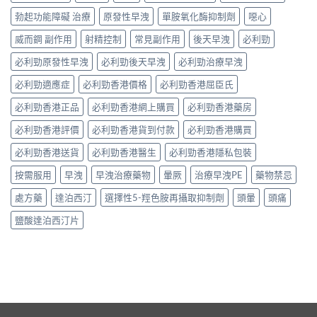
勃起功能障礙 治療
原發性早洩
單胺氧化酶抑制劑
噁心
威而鋼 副作用
射精控制
常見副作用
後天早洩
必利勁
必利勁原發性早洩
必利勁後天早洩
必利勁治療早洩
必利勁適應症
必利勁香港價格
必利勁香港屈臣氏
必利勁香港正品
必利勁香港網上購買
必利勁香港藥房
必利勁香港評價
必利勁香港貨到付款
必利勁香港購買
必利勁香港送貨
必利勁香港醫生
必利勁香港隱私包裝
按需服用
早洩
早洩治療藥物
暈厥
治療早洩PE
藥物禁忌
處方藥
達泊西汀
選擇性5-羥色胺再攝取抑制劑
頭暈
頭痛
鹽酸達泊西汀片