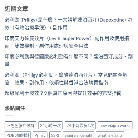
近期文章
必利勁 (Priligy) 是什麼？一文講解達泊西汀 (Dapoxetine) 功
效（有效治療早洩）+ 副作用
印度艾力達雙效片（Levifil Super Power）副作用及使用指
南：雙效機制、副作用處理與安全用法
印度必利勁與德國版必利勁有什麼不同？達泊西汀成分、劑
量
必利勁（Priligy 必利勁，鹽酸達泊西汀片）常見問題全解
答：效果、副作用、依賴性與香港合法購買指南
超級犀利士沒效？9 個真正原因與提升效果的完整指南
熱點關注
5-羥色胺症候群
24小時一次
24小時最多1次
how viagra works
PDE5抑制劑
Priligy
SSRI
viagra sildenafil
what is viagra