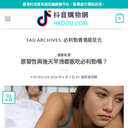
Skip
香港抖音偉哥威而鋼網購平台，無需處方隱秘送貨。
to
content
0
TAG ARCHIVES:
必利勁香港屈臣氏
健康新聞
原發性與後天早洩都能吃必利勁嗎？
POSTED ON
2026 年 6 月 3 日
BY
偉哥威而鋼
03
6 月