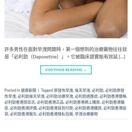
許多男性在面對早洩問題時，第一個想到的治療藥物往往就
是「必利勁（Dapoxetine）」。它被臨床證實能有效延 […]
CONTINUE READING
→
Posted in
健康新聞
|
Tagged
原發性早洩
,
後天早洩
,
必利勁
,
必利勁原發
性早洩
,
必利勁後天早洩
,
必利勁治療早洩
,
必利勁適應症
,
必利勁香港價格
,
必利勁香港屈臣氏
,
必利勁香港正品
,
必利勁香港網上購買
,
必利勁香港藥
房
,
必利勁香港評價
,
必利勁香港貨到付款
,
必利勁香港購買
,
必利勁香港送
貨
,
必利勁香港醫生
,
必利勁香港隱私包裝
,
早洩治療藥物