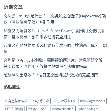
近期文章
必利勁 (Priligy) 是什麼？一文講解達泊西汀 (Dapoxetine) 功
效（有效治療早洩）+ 副作用
印度艾力達雙效片（Levifil Super Power）副作用及使用指
南：雙效機制、副作用處理與安全用法
印度必利勁與德國版必利勁有什麼不同？達泊西汀成分、劑
量
必利勁（Priligy 必利勁，鹽酸達泊西汀片）常見問題全解
答：效果、副作用、依賴性與香港合法購買指南
超級犀利士沒效？9 個真正原因與提升效果的完整指南
熱點關注
5-羥色胺症候群
24小時一次
24小時最多1次
how viagra works
PDE5抑制劑
Priligy
SSRI
viagra sildenafil
what is viagra