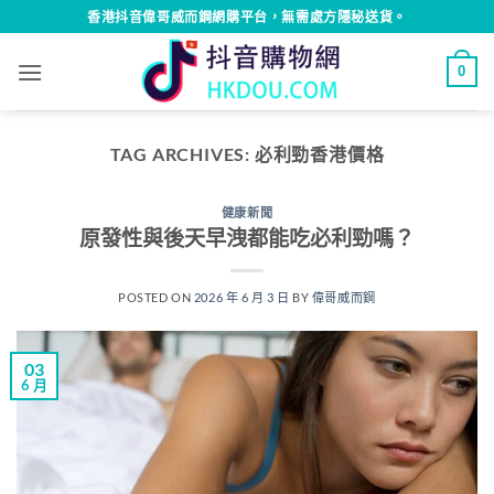
Skip
香港抖音偉哥威而鋼網購平台，無需處方隱秘送貨。
to
content
0
TAG ARCHIVES:
必利勁香港價格
健康新聞
原發性與後天早洩都能吃必利勁嗎？
POSTED ON
2026 年 6 月 3 日
BY
偉哥威而鋼
03
6 月