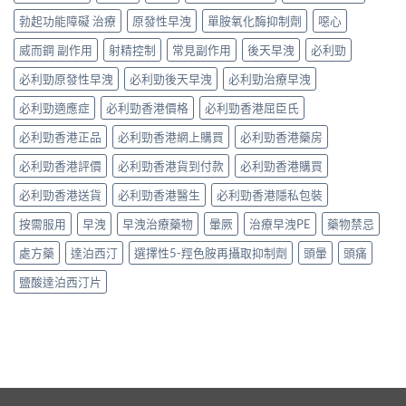
勃起功能障礙 治療
原發性早洩
單胺氧化酶抑制劑
噁心
威而鋼 副作用
射精控制
常見副作用
後天早洩
必利勁
必利勁原發性早洩
必利勁後天早洩
必利勁治療早洩
必利勁適應症
必利勁香港價格
必利勁香港屈臣氏
必利勁香港正品
必利勁香港網上購買
必利勁香港藥房
必利勁香港評價
必利勁香港貨到付款
必利勁香港購買
必利勁香港送貨
必利勁香港醫生
必利勁香港隱私包裝
按需服用
早洩
早洩治療藥物
暈厥
治療早洩PE
藥物禁忌
處方藥
達泊西汀
選擇性5-羥色胺再攝取抑制劑
頭暈
頭痛
鹽酸達泊西汀片