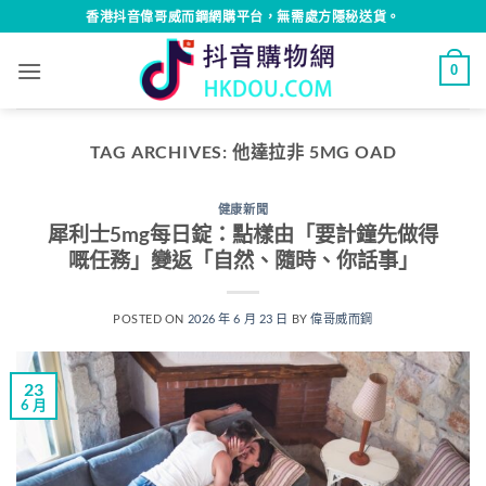
Skip
香港抖音偉哥威而鋼網購平台，無需處方隱秘送貨。
to
content
0
TAG ARCHIVES:
他達拉非 5MG OAD
健康新聞
犀利士5mg每日錠：點樣由「要計鐘先做得
嘅任務」變返「自然、隨時、你話事」
POSTED ON
2026 年 6 月 23 日
BY
偉哥威而鋼
23
6 月