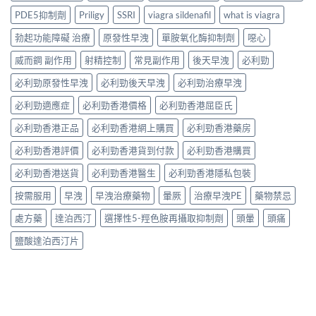
PDE5抑制劑
Priligy
SSRI
viagra sildenafil
what is viagra
勃起功能障礙 治療
原發性早洩
單胺氧化酶抑制劑
噁心
威而鋼 副作用
射精控制
常見副作用
後天早洩
必利勁
必利勁原發性早洩
必利勁後天早洩
必利勁治療早洩
必利勁適應症
必利勁香港價格
必利勁香港屈臣氏
必利勁香港正品
必利勁香港網上購買
必利勁香港藥房
必利勁香港評價
必利勁香港貨到付款
必利勁香港購買
必利勁香港送貨
必利勁香港醫生
必利勁香港隱私包裝
按需服用
早洩
早洩治療藥物
暈厥
治療早洩PE
藥物禁忌
處方藥
達泊西汀
選擇性5-羥色胺再攝取抑制劑
頭暈
頭痛
鹽酸達泊西汀片