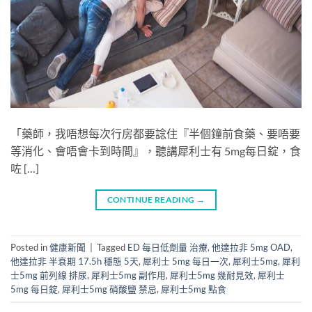
「藥師，我唔想每次行房都要諗住『半個鐘前食藥、要唔要
等消化、會唔會卡到時間』，聽講犀利士有 5mg每日錠，食
咗 […]
CONTINUE READING
→
Posted in
健康新聞
|
Tagged
ED 每日低劑量 治療
,
他達拉非 5mg OAD
,
他達拉非 半衰期 17.5h 穩態 5天
,
犀利士 5mg 每日一次
,
犀利士5mg
,
犀利
士5mg 前列線 排尿
,
犀利士5mg 副作用
,
犀利士5mg 幾耐見效
,
犀利士
5mg 每日錠
,
犀利士5mg 硝酸鹽 禁忌
,
犀利士5mg 點食