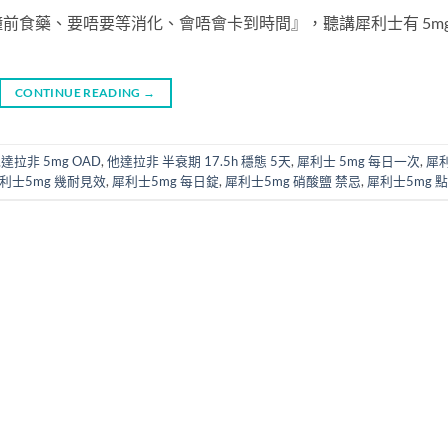
前食藥、要唔要等消化、會唔會卡到時間』，聽講犀利士有 5m
CONTINUE READING
→
達拉非 5mg OAD
,
他達拉非 半衰期 17.5h 穩態 5天
,
犀利士 5mg 每日一次
,
犀
利士5mg 幾耐見效
,
犀利士5mg 每日錠
,
犀利士5mg 硝酸鹽 禁忌
,
犀利士5mg 