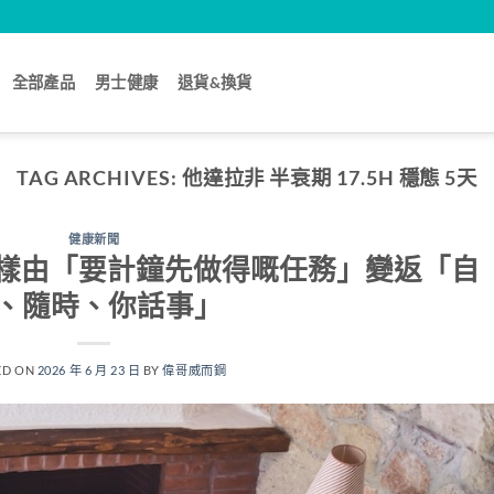
全部產品
男士健康
退貨&換貨
TAG ARCHIVES:
他達拉非 半衰期 17.5H 穩態 5天
健康新聞
點樣由「要計鐘先做得嘅任務」變返「自
、隨時、你話事」
ED ON
2026 年 6 月 23 日
BY
偉哥威而鋼