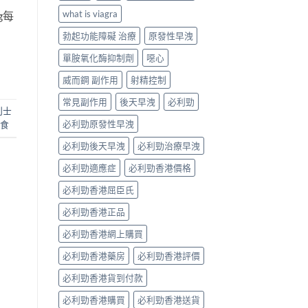
what is viagra
g每
勃起功能障礙 治療
原發性早洩
單胺氧化酶抑制劑
噁心
威而鋼 副作用
射精控制
常見副作用
後天早洩
必利勁
利士
必利勁原發性早洩
點食
必利勁後天早洩
必利勁治療早洩
必利勁適應症
必利勁香港價格
必利勁香港屈臣氏
必利勁香港正品
必利勁香港網上購買
必利勁香港藥房
必利勁香港評價
必利勁香港貨到付款
必利勁香港購買
必利勁香港送貨