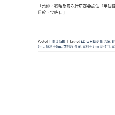
「藥師，我唔想每次行房都要諗住『半個鐘
日錠，食咗 […]
Posted in
健康新聞
|
Tagged
ED 每日低劑量 治療
,
他
5mg
,
犀利士5mg 前列線 排尿
,
犀利士5mg 副作用
,
犀