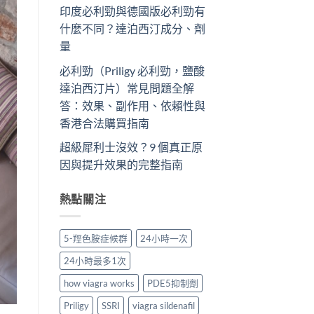
印度必利勁與德國版必利勁有
什麼不同？達泊西汀成分、劑
量
必利勁（Priligy 必利勁，鹽酸
達泊西汀片）常見問題全解
答：效果、副作用、依賴性與
香港合法購買指南
超級犀利士沒效？9 個真正原
因與提升效果的完整指南
熱點關注
5-羥色胺症候群
24小時一次
24小時最多1次
how viagra works
PDE5抑制劑
Priligy
SSRI
viagra sildenafil