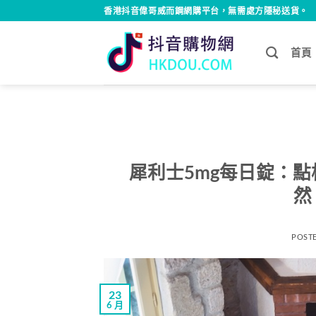
Skip
香港抖音偉哥威而鋼網購平台，無需處方隱秘送貨。
to
content
首頁
犀利士5mg每日錠：
然
POST
23
6 月