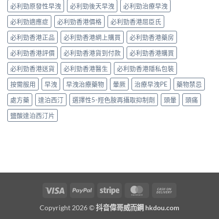
必利勁原發性早洩
必利勁後天早洩
必利勁治療早洩
必利勁適應症
必利勁香港價格
必利勁香港屈臣氏
必利勁香港正品
必利勁香港網上購買
必利勁香港藥房
必利勁香港評價
必利勁香港貨到付款
必利勁香港購買
必利勁香港送貨
必利勁香港醫生
必利勁香港隱私包裝
按需服用
早洩
早洩治療藥物
暈厥
治療早洩PE
藥物禁忌
處方藥
達泊西汀
選擇性5-羥色胺再攝取抑制劑
頭暈
頭痛
鹽酸達泊西汀片
Visa
PayPal
Stripe
MasterCard
Cash
On
Copyright 2026 ©
抖音偉哥威而鋼 hkdou.com
Delivery