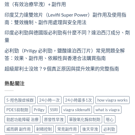
效（有效治療早洩）+ 副作用
印度艾力達雙效片（Levifil Super Power）副作用及使用指
南：雙效機制、副作用處理與安全用法
印度必利勁與德國版必利勁有什麼不同？達泊西汀成分、劑
量
必利勁（Priligy 必利勁，鹽酸達泊西汀片）常見問題全解
答：效果、副作用、依賴性與香港合法購買指南
超級犀利士沒效？9 個真正原因與提升效果的完整指南
熱點關注
5-羥色胺症候群
24小時一次
24小時最多1次
how viagra works
PDE5抑制劑
Priligy
SSRI
viagra sildenafil
what is viagra
勃起功能障礙 治療
原發性早洩
單胺氧化酶抑制劑
噁心
威而鋼 副作用
射精控制
常見副作用
後天早洩
必利勁