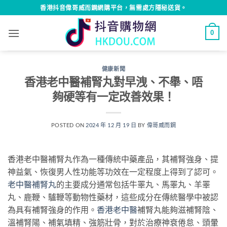
Skip
香港抖音偉哥威而鋼網購平台，無需處方隱秘送貨。
to
content
0
健康新聞
香港老中醫補腎丸對早洩、不舉、唔
夠硬等有一定改善效果！
POSTED ON
2024 年 12 月 19 日
BY
偉哥威而鋼
香港老中醫補腎丸作為一種傳統中藥產品，其補腎強身、提
神益氣、恢復男人性功能等功效在一定程度上得到了認可。
老中醫補腎丸
的主要成分通常包括牛睪丸、馬睪丸、羊睪
丸、鹿鞭、驢鞭等動物性藥材，這些成分在傳統醫學中被認
為具有補腎強身的作用。
香港老中醫
補腎丸能夠滋補腎陰、
溫補腎陽、補氣填精、強筋壯骨，對於治療神衰倦怠、頭暈