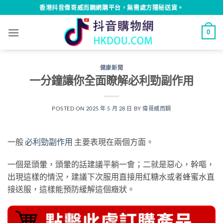
Skip
香港抖音偉哥威而鋼網購平台，無需處方隱秘送貨。
to
content
0
健康新聞
一分鐘讓你全面瞭解必利勁副作用
POSTED ON
2025 年 5 月 28 日
BY
偉哥威而鋼
一般
必利勁副作用
主要表現在兩個方面。
一個是頭暈，頭暈的話建議平躺一會；二就是惡心，幹嘔，
出現這樣的情況，建議下次服用直接用紅糖水或者蜂蜜水直
接送服，這樣能預防緩解這個癥狀。