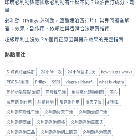
印度必利勁與德國版必利勁有什麼不同？達泊西汀成分、劑
量
必利勁（Priligy 必利勁，鹽酸達泊西汀片）常見問題全解
答：效果、副作用、依賴性與香港合法購買指南
超級犀利士沒效？9 個真正原因與提升效果的完整指南
熱點關注
5-羥色胺症候群
24小時一次
24小時最多1次
how viagra works
PDE5抑制劑
Priligy
SSRI
viagra sildenafil
what is viagra
勃起功能障礙 治療
原發性早洩
單胺氧化酶抑制劑
噁心
威而鋼 副作用
射精控制
常見副作用
後天早洩
必利勁
必利勁原發性早洩
必利勁後天早洩
必利勁治療早洩
必利勁適應症
必利勁香港價格
必利勁香港屈臣氏
必利勁香港正品
必利勁香港網上購買
必利勁香港藥房