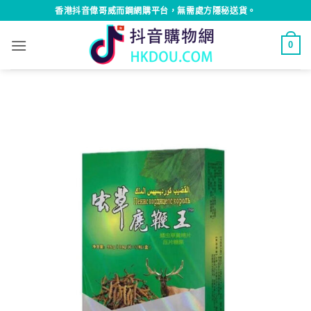
Skip
香港抖音偉哥威而鋼網購平台，無需處方隱秘送貨。
to
content
0