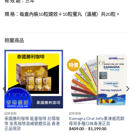
有 效 期：三年
規 格：每盒內裝10粒速效＋10粒蜜丸（溫補）共20粒。
相關商品
特價
延時助勃
延時助勃
泰國勝利咖啡 能量咖啡 壯陽咖
Kamagra Oral Jelly果凍威而鋼
啡 金馬咖啡滋補健體佳品 香港
偉哥多種口味香港正貨
正品現貨
Price
$
409.00
–
$
1,199.00