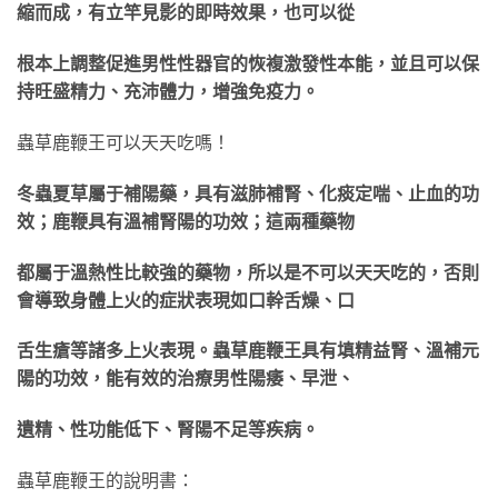
縮而成，有立竿見影的即時效果，也
可以從
根本上調整促進男性性器官的恢複激發性本能，並且可以保
持旺盛精力、充沛體力，增強
免疫力。
蟲草鹿鞭王可以天天吃嗎！
冬蟲夏草屬于補陽藥，具有滋肺補腎、化痰定喘、止血的功
效；鹿鞭具有溫補腎陽的功效；這兩
種藥物
都屬于溫熱性比較強的藥物，所以是不可以天天吃的，否則
會導致身體上火的症狀表現如
口幹舌燥、口
舌生瘡等諸多上火表現。蟲草鹿鞭王具有填精益腎、溫補元
陽的功效，能有效的治
療男性陽痿、早泄、
遺精、性功能低下、腎陽不足等疾病。
蟲草鹿鞭王的說明書：