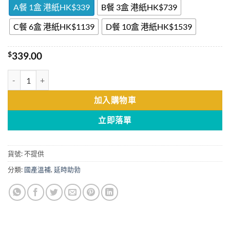
through
A餐 1盒 港紙HK$339
B餐 3盒 港紙HK$739
$1,539.00
C餐 6盒 港紙HK$1139
D餐 10盒 港紙HK$1539
$
339.00
蟲草鹿鞭王 延長性生活 抑制早泄 香港正品現貨 數量
加入購物車
立即落單
貨號:
不提供
分類:
國產溫補
,
延時助勃