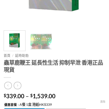
首頁
/
延時助勃
蟲草鹿鞭王 延長性生活 抑制早泄 香港正品
現貨
Price
339.00
–
1,539.00
$
$
range:
清除
: A餐 1盒 港紙HK$339
優惠套餐
$339.00