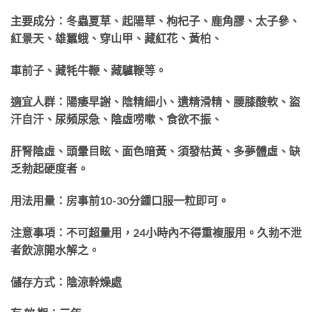
主要成分：冬蟲夏草、起陽草、枸杞子、鹿角膠、太子參、
紅景天、雄蠶蛾、穿山甲、藏紅花、
黃柏、
車前子、藏牦牛鞭、藏驢鞭等。
適宜人群：陽痿早謝、陰精細小、遺精滑精、腰膝酸軟、盜
汗自汗、尿頻尿急、陰虛唠嗽、食欲
不振、
肝腎陰虛、頭暈目眩、面色暗黃、須發枯黃、多夢體虛、缺
乏勃起硬度者。
用法用量：房事前10-30分鍾口服一粒即可。
注意事項：不可超量用，24小時內不得重複服用。久勃不泄
者飲涼開水解之。
儲存方式：陰涼幹燥處