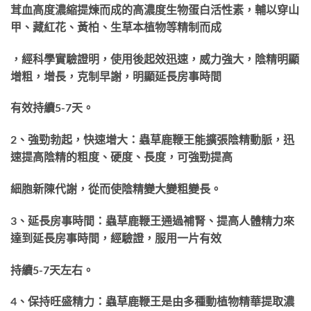
茸血高度濃縮提煉而成的高濃度生物蛋白活性素，輔以穿山
甲、藏紅花、黃柏、生草本植
物等精制而成
，經科學實驗證明，使用後起效迅速，威力強大，陰精明顯
增粗，增長，克制早謝
，明顯延長房事時間
有效持續5-7天。
2、強勁勃起，快速增大：蟲草鹿鞭王能擴張陰精動脈，迅
速提高陰精的粗度、硬度、長度，可
強勁提高
細胞新陳代謝，從而使陰精變大變粗變長。
3、延長房事時間：蟲草鹿鞭王通過補腎、提高人體精力來
達到延長房事時間，經驗證，服用一
片有效
持續5-7天左右。
4、保持旺盛精力：蟲草鹿鞭王是由多種動植物精華提取濃