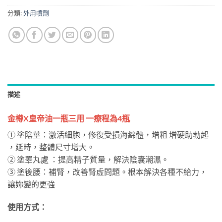
分類:
外用噴劑
描述
金樽X皇帝油一瓶三用 一療程為4瓶
① 塗陰莖：激活細胞，修復受損海綿體，增粗 增硬助勃起
，延時，整體尺寸增大。
② 塗睪丸處 ：提高精子質量，解決陰囊潮濕。
③ 塗後腰：補腎，改善腎虛問題。根本解決各種不給力，
讓妳變的更強
使用方式：