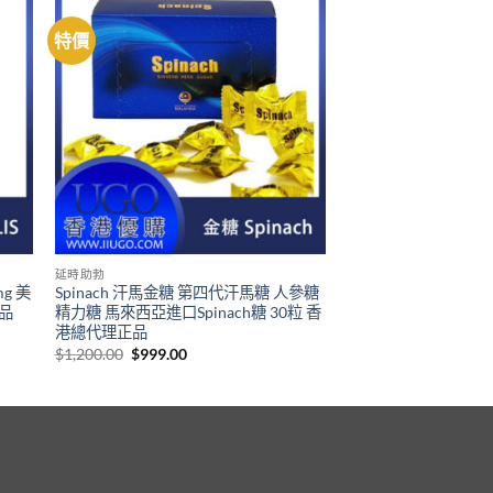
特價
延時助勃
mg 美
Spinach 汗馬金糖 第四代汗馬糖 人參糖
品
精力糖 馬來西亞進口Spinach糖 30粒 香
港總代理正品
Original
Current
$
1,200.00
$
999.00
price
price
was:
is:
$1,200.00.
$999.00.