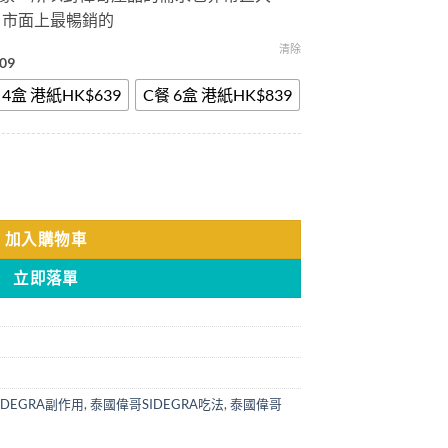
為了市面上最暢銷的
清除
09
 4盒 港紙HK$639
C餐 6盒 港紙HK$839
痿早洩剋星 菱形藍色小藥片 香港現貨 數量
加入購物車
立即落單
DEGRA副作用
,
泰國偉哥SIDEGRA吃法
,
泰國偉哥