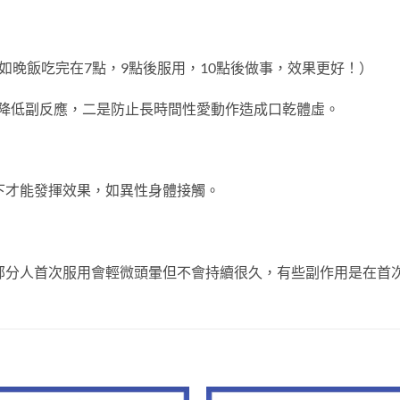
如晚飯吃完在7點，9點後服用，10點後做事，效果更好！）
降低副反應，二是防止長時間性愛動作造成口乾體虛。
想下才能發揮效果，如異性身體接觸。
少部分人首次服用會輕微頭暈但不會持續很久，有些副作用是在首次服