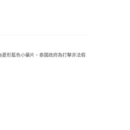
PO)生產,外觀為菱形藍色小藥片，泰國政府為打擊非法假