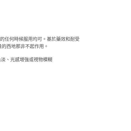
時內的任何時候服用均可。基於藥效和耐受
劑量的西地那非不起作用。
色淡、光感增強或視物模糊