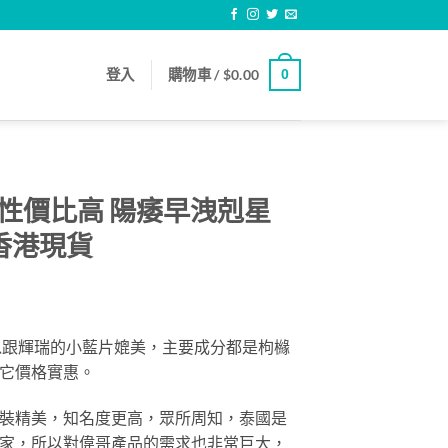
登入
購物車 /
$
0.00
0
ra 性價比高 陽痿早洩剋星
香港現貨
rice
ange:
上可以跟輝瑞的小藍片媲美，主要成分都是枸櫞
409.00
它價格實惠。
hrough
839.00
裝精美，知名度更高，眾所周知，泰國是
家，所以對偉哥產品的需求也非常巨大，