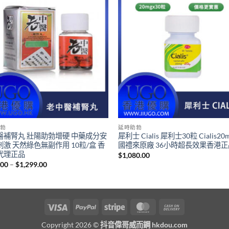
勃
延時助勃
醫補腎丸 壯陽助勃增硬 中藥成分安
犀利士 Cialis 犀利士30粒 Cialis20
激 天然綠色無副作用 10粒/盒 香
國禮來原廠 36小時超長效果香港正
代理正品
$
1,080.00
Price
.00
–
$
1,299.00
range:
$599.00
through
$1,299.00
Visa
PayPal
Stripe
MasterCard
Cash
On
Copyright 2026 ©
抖音偉哥威而鋼 hkdou.com