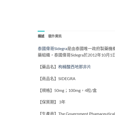
描述
額外資訊
泰國偉哥Sidegra
是由泰國唯一政府製藥機構(The
藥組織，泰國偉哥Sidegra於2012年
【藥品名】
枸櫞酸西地那非片
【商品名】SIDEGRA
【規格】50mg；100mg，4粒/盒
【保質期】 3年
【生產商】The Government Phamaceutic