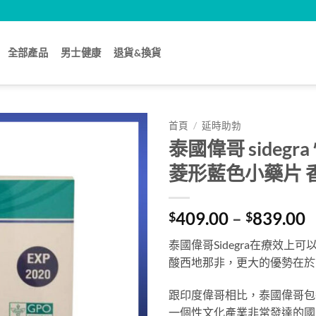
全部產品
男士健康
退貨&換貨
首頁
/
延時助勃
泰國偉哥 sideg
菱形藍色小藥片 
P
409.00
–
839.00
$
$
r
泰國偉哥Sidegra在療效
$
酸西地那非，更大的優勢在於
t
$
跟印度偉哥相比，泰國偉哥包
一個性文化產業非常發達的國