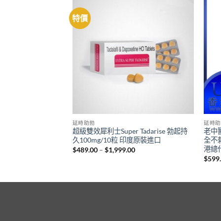
特價
延時助勃
延時助
香港官網正品 超級雙效
超級雙效犀利士Super Tadarise 勃起持
老中
 印度必利吉 治療陽痿
久100mg/10粒 印度原裝進口
全不刺
港總
Price
$
489.00
–
$
1,999.00
range:
Price
00
$
599
$489.00
range:
through
$399.00
$1,999.00
through
$1,399.00