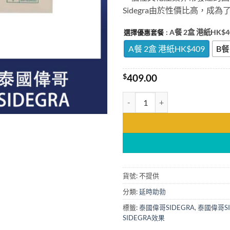
Sidegra由於性價比高，成
: A餐 2盒 港紙HK$4
選擇優惠套餐
A餐 2盒 港紙HK$409
B餐
$
409.00
泰國偉哥 sidegra 性價比高 陽
貨號:
不提供
分類:
延時助勃
標籤:
泰國偉哥SIDEGRA
,
泰國偉哥SI
SIDEGRA效果