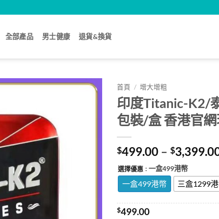
全部產品
男士健康
退貨&換貨
首頁
/
增大增粗
印度Titanic-K
包裝/盒 香港官
499.00
–
3,399.0
$
$
: 一盒499港幣
選擇優惠
一盒499港幣
三盒1299
$
499.00