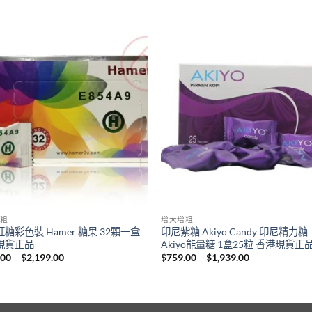
粗
增大增粗
糖彩色裝 Hamer 糖果 32顆一盒
印尼紫糖 Akiyo Candy 印尼精力糖
現貨正品
Akiyo能量糖 1盒25粒 香港現貨正
Price
Price
.00
–
$
2,199.00
$
759.00
–
$
1,939.00
range:
range:
$899.00
$759.00
through
through
$2,199.00
$1,939.00