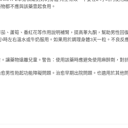
藥物都不應與該藥壹起食用。
醉茄、蘆筍、番紅花等作用說明補腎，提高睾丸酮，幫助男性回
6小時左右溫水或牛奶服用。如果用於調理身體3天一粒。不良反
食。讓藥物遠離兒童。警告：使用該藥時應避免使用麻醉劑，對
治愈男性勃起功能障礙問題。治愈早期出院問題。也適用於其他