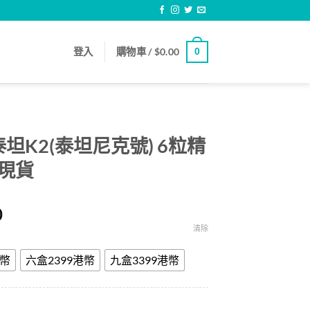
登入
購物車 /
$
0.00
0
2/泰坦K2(泰坦尼克號) 6粒精
網現貨
Price
0
range:
清除
$499.00
through
港幣
六盒2399港幣
九盒3399港幣
$3,399.00