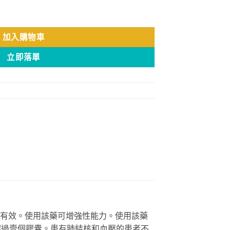
尼克號) 6粒精包裝/盒 香港官網現貨 數量
加入購物車
立即落單
也完全有效。使用該藥可增強性能力。使用該藥
使用超過壹個膠囊。患有肺結核和血壓的患者不