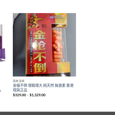
國產溫補
金槍不倒 增粗增大 純天然 無激素 香港
品
現貨正品
Price
$
329.00
–
$
1,329.00
range:
$329.00
through
$1,329.00