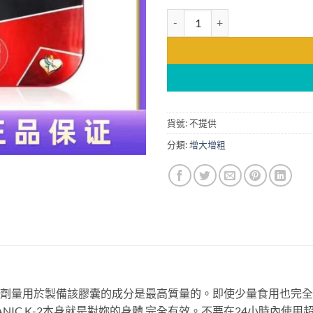
印度Titanic-K2/泰坦K2(泰坦
貨號:
不提供
分類:
增大增粗
克號) 質量和劑量用於製備該膠囊的成分是最高質量的。即使少量食用
ANIC K-2本身就是對妳的身體 完全有效。不要在24小時內