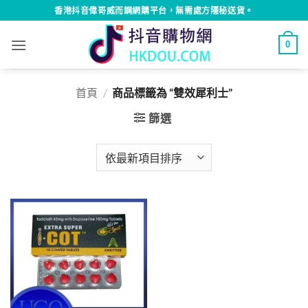
Skip
香港抖音偉哥威而鋼網購平台，無需處方隱秘送貨。
to
content
0
首頁
/
商品標籤為 “雙效犀利士”
篩選