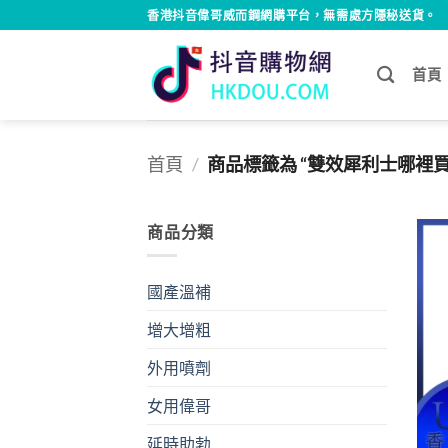
Skip
香港抖音偉哥威而鋼網購平台，無需處方隱秘送貨。
to
content
首頁
首頁
/
商品標籤為 “雙效犀利士哪裡買P
商品分類
國產溫補
增大增粗
外用噴劑
女用偉哥
延時助勃