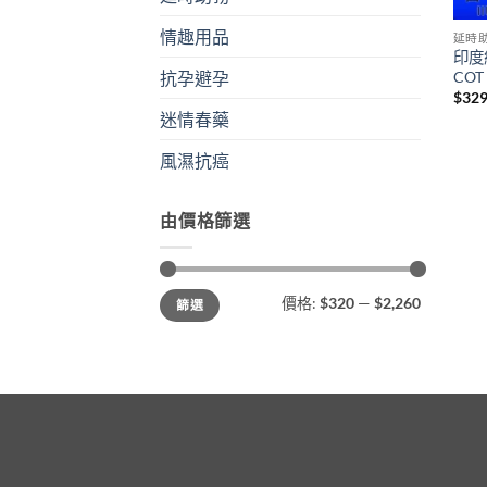
情趣用品
延時
印度紅
CO
抗孕避孕
$
329
迷情春藥
風濕抗癌
由價格篩選
最
最
價格:
$320
—
$2,260
篩選
低
高
價
價
格
格