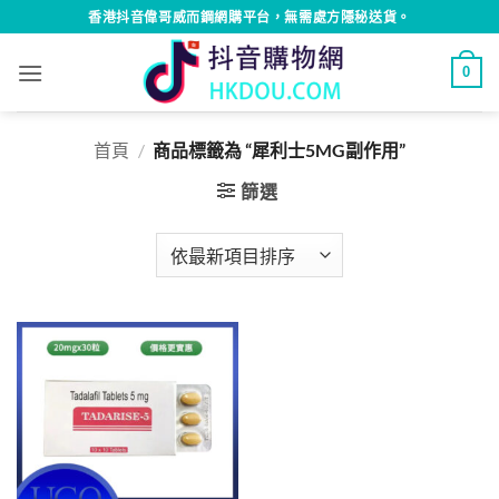
Skip
香港抖音偉哥威而鋼網購平台，無需處方隱秘送貨。
to
content
0
首頁
/
商品標籤為 “犀利士5MG副作用”
篩選