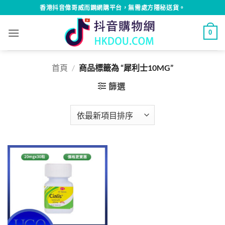
Skip
香港抖音偉哥威而鋼網購平台，無需處方隱秘送貨。
to
content
0
首頁
/
商品標籤為 “犀利士10MG”
篩選