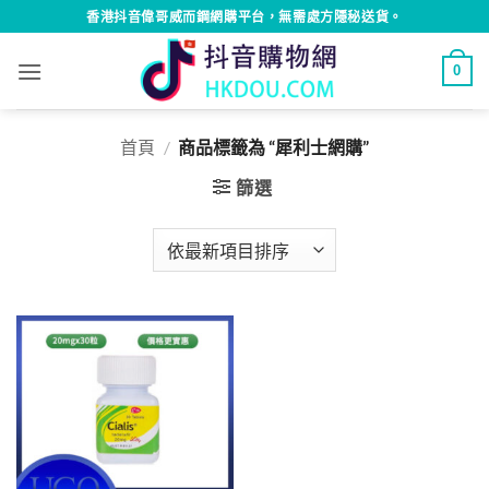
Skip
香港抖音偉哥威而鋼網購平台，無需處方隱秘送貨。
to
content
0
首頁
/
商品標籤為 “犀利士網購”
篩選