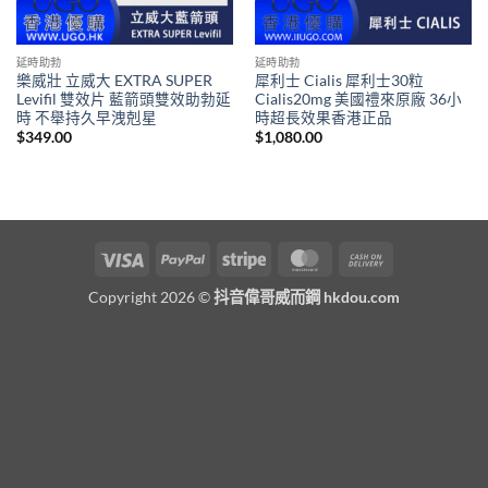
延時助勃
延時助勃
樂威壯 立威大 EXTRA SUPER
犀利士 Cialis 犀利士30粒
Levifil 雙效片 藍箭頭雙效助勃延
Cialis20mg 美國禮來原廠 36小
時 不舉持久早洩剋星
時超長效果香港正品
$
349.00
$
1,080.00
Visa
PayPal
Stripe
MasterCard
Cash
On
Copyright 2026 ©
抖音偉哥威而鋼 hkdou.com
Delivery