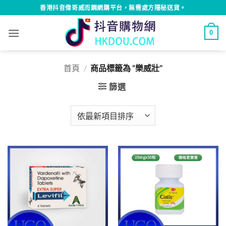
Skip
香港抖音偉哥威而鋼網購平台，無需處方隱秘送貨。
to
content
0
首頁
/
商品標籤為 “樂威壯”
篩選