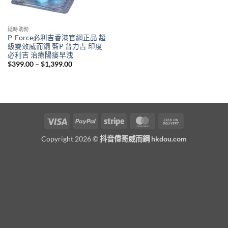
延時助勃
P-Force必利吉香港官網正品 超
級雙效威而鋼 藍P 普力吉 印度
必利吉 治療陽痿早洩
Price
$
399.00
–
$
1,399.00
range:
$399.00
through
$1,399.00
Visa
PayPal
Stripe
MasterCard
Cash
On
Copyright 2026 ©
抖音偉哥威而鋼 hkdou.com
Delivery