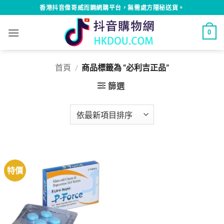
Skip
香港抖音偉哥威而鋼網購平台，無需處方隱秘送貨。
to
content
0
首頁
/
商品標籤為 “必利吉正品”
篩選
特價