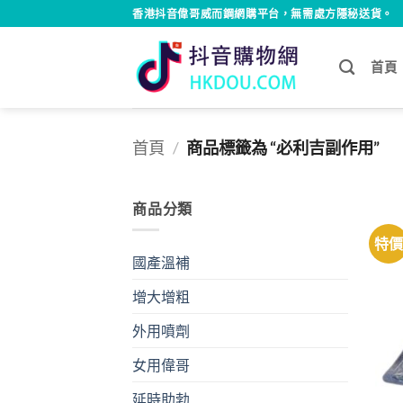
Skip
香港抖音偉哥威而鋼網購平台，無需處方隱秘送貨。
to
content
首頁
首頁
/
商品標籤為 “必利吉副作用”
商品分類
特
國產溫補
增大增粗
外用噴劑
女用偉哥
延時助勃