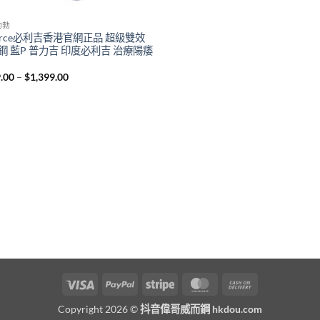
助勃
Force必利吉香港官網正品 超級雙效
鋼 藍P 普力吉 印度必利吉 治療陽痿
Price
.00
–
$
1,399.00
range:
$399.00
through
$1,399.00
Visa
PayPal
Stripe
MasterCard
Cash
On
Copyright 2026 ©
抖音偉哥威而鋼 hkdou.com
Delivery