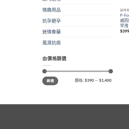
情趣用品
延時
P-
威而
抗孕避孕
早洩
$
399
迷情春藥
風濕抗癌
由價格篩選
最
最
價格:
$390
—
$1,400
篩選
低
高
價
價
格
格