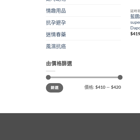
情趣用品
延時
藍鑽
supe
抗孕避孕
Dap
$
419
迷情春藥
風濕抗癌
由價格篩選
最
最
價格:
$410
—
$420
篩選
低
高
價
價
格
格