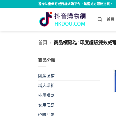
Skip
香港抖音偉哥威而鋼網購平台，無需處方隱秘送貨。
to
content
首頁
首頁
/
商品標籤為 “印度超級雙效威爾
商品分類
國產溫補
增大增粗
外用噴劑
女用偉哥
延時助勃