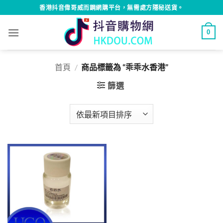
Skip
香港抖音偉哥威而鋼網購平台，無需處方隱秘送貨。
to
content
0
首頁
/
商品標籤為 “乖乖水香港”
篩選